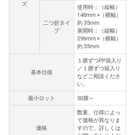
ズ
使用時：（縦幅）
148mm ×（横幅）
二つ折タイ
約 35mm
プ
展開時：（縦幅）
296mm ×（横幅）
約 35mm
１膳ずつPP袋入り
／１膳ずつ箱入り
基本仕様
などご相談くださ
い。
最小ロット
50膳～
数量、仕様によっ
て価格が異なりま
価格
すので、詳しくは