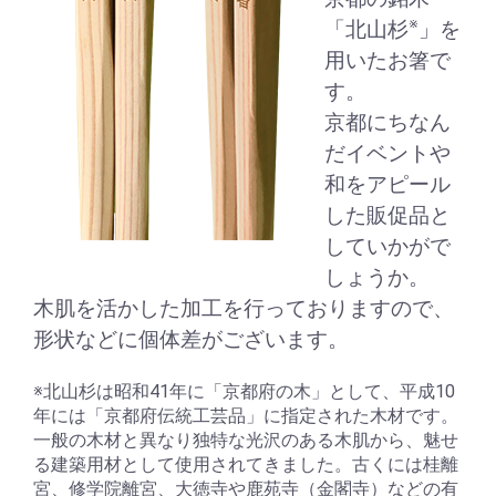
※
「北山杉
」を
用いたお箸で
す。
京都にちなん
だイベントや
和をアピール
した販促品と
していかがで
しょうか。
木肌を活かした加工を行っておりますので、
形状などに個体差がございます。
※北山杉は昭和41年に「京都府の木」として、平成10
年には「京都府伝統工芸品」に指定された木材です。
一般の木材と異なり独特な光沢のある木肌から、魅せ
る建築用材として使用されてきました。古くには桂離
宮、修学院離宮、大徳寺や鹿苑寺（金閣寺）などの有