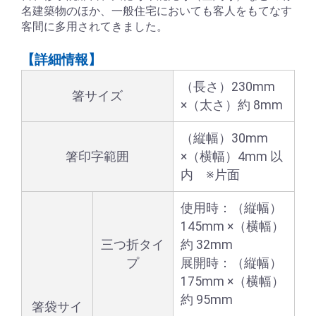
名建築物のほか、一般住宅においても客人をもてなす
客間に多用されてきました。
【詳細情報】
（長さ）230mm
箸サイズ
×（太さ）約 8mm
（縦幅）30mm
箸印字範囲
×（横幅）4mm 以
内 ※片面
使用時：（縦幅）
145mm ×（横幅）
三つ折タイ
約 32mm
プ
展開時：（縦幅）
175mm ×（横幅）
約 95mm
箸袋サイ