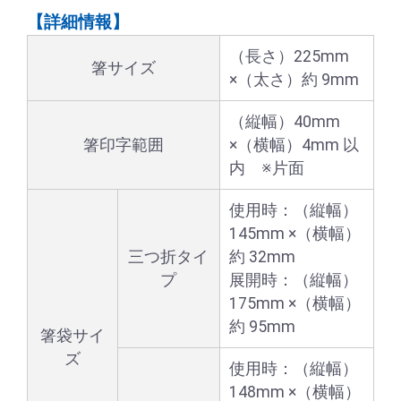
【詳細情報】
（長さ）225mm
箸サイズ
×（太さ）約 9mm
（縦幅）40mm
箸印字範囲
×（横幅）4mm 以
内 ※片面
使用時：（縦幅）
145mm ×（横幅）
三つ折タイ
約 32mm
プ
展開時：（縦幅）
175mm ×（横幅）
約 95mm
箸袋サイ
ズ
使用時：（縦幅）
148mm ×（横幅）