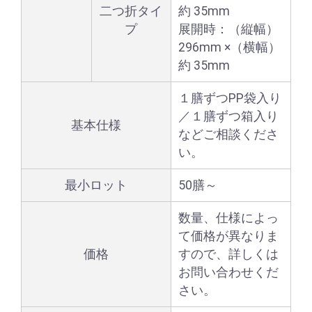
二つ折タイ
約 35mm
プ
展開時：（縦幅）
296mm ×（横幅）
約 35mm
１膳ずつPP袋入り
／１膳ずつ箱入り
基本仕様
などご相談くださ
い。
最小ロット
50膳～
数量、仕様によっ
て価格が異なりま
価格
すので、詳しくは
お問い合わせくだ
さい。